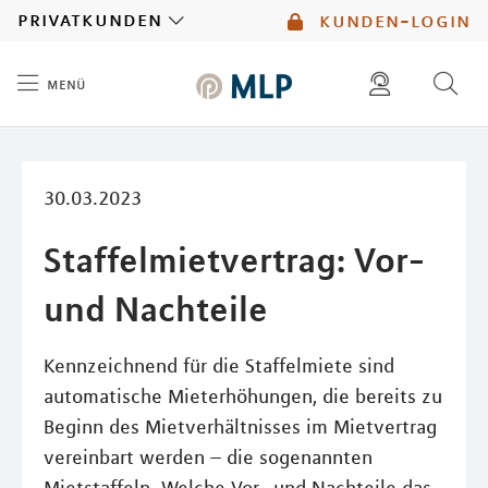
MLP
privatkunden
kunden-login
menü
Inhalt
diese website durchsuchen
mlp berater finden
30.03.2023
Staffelmietvertrag: Vor-
und Nachteile
Kennzeichnend für die Staffelmiete sind
automatische Mieterhöhungen, die bereits zu
Beginn des Mietverhältnisses im Mietvertrag
vereinbart werden – die sogenannten