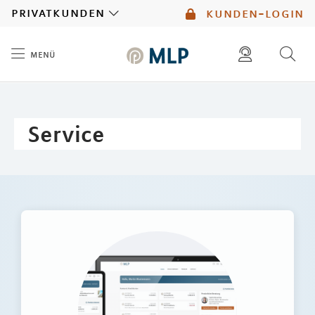
MLP
privatkunden
kunden-login
menü
Inhalt
diese website durchsuchen
mlp berater finden
Service