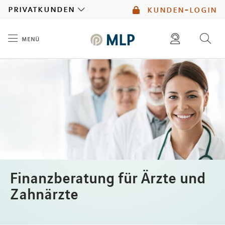
MLP
privatkunden
kunden-login
menü
Inhalt
diese website durchsuchen
mlp berater finden
Finanzberatung für Ärzte und
Zahnärzte