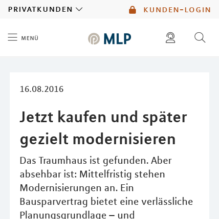
MLP
privatkunden
kunden-login
menü
Inhalt
diese website durchsuchen
mlp berater finden
16.08.2016
Jetzt kaufen und später
gezielt modernisieren
Das Traumhaus ist gefunden. Aber
absehbar ist: Mittelfristig stehen
Modernisierungen an. Ein
Bausparvertrag bietet eine verlässliche
Planungsgrundlage – und