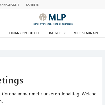
chhaltigkeit
karriere
t
finanzprodukte
ratgeber
mlp seminare
s
etings
 Corona immer mehr unseren Joballtag. Welche
n.